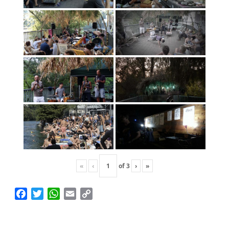
«
‹
of
3
›
»
Facebook
Twitter
WhatsApp
Email
Copy
Link